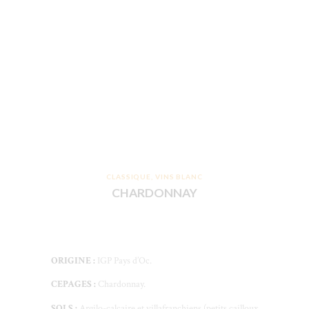
CLASSIQUE
,
VINS BLANC
CHARDONNAY
ORIGINE :
IGP Pays d’Oc.
CEPAGES :
Chardonnay.
SOLS :
Argilo-calcaire et villafranchiens (petits cailloux