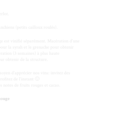
rlot.
anchiens (petits cailloux roulés).
e est vinifié séparément. Macération d’une
ur la syrah et le grenache pour obtenir
ration (3 semaines) à plus haute
r obtenir de la structure.
oyen d’apprécier nos vins: invitez des
rofitez de l’instant 🙂
 notes de fruits rouges et cacao.
Rouge