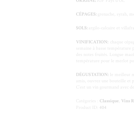
ORIGINE:
IGP Pays d’Oc.
CÉPAGES
:
grenache, syrah, me
SOLS:
argilo-calcaire et villafr
VINIFICATION:
chaque cépag
semaine à basse température po
des notes fruités. Longue macé
température pour le merlot pou
DÉGUSTATION
:
Ie meilleur m
amis, ouvrez une bouteille et p
C’est un vin gourmand avec des
Catégories :
Classique
,
Vins 
Product ID:
404